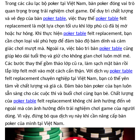
Trong các câu lạc bộ poker tại Việt Nam, bàn poker đóng vai trò
quan trọng trong trải nghiệm chơi game. Để duy trì chất lượng
và vẻ đẹp của bàn
poker table
, việc thay thế
poker table
felt
replacement là một lựa chọn tối ưu khi lớp phủ cũ đã bị mờ
hoặc hư hỏng. Khi thực hiện
poker table
felt replacement, bạn
cần chọn loại vải phù hợp để đảm bảo độ bám dính và cảm
giác chơi mượt mà. Ngoài ra, việc bảo trì bàn
poker table
cũng
giúp kéo dài tuổi thọ và giữ cho không gian chơi luôn mới mẻ.
Các bước thay thế gồm tháo lớp cũ ra, làm sạch mặt bàn rồi
lắp lớp felt mới vào một cách cẩn thận. Với dịch vụ
poker table
felt replacement chuyên nghiệp tại Việt Nam, bạn có thể yên
tâm về chất lượng và giá cả. Đảm bảo bàn poker của bạn luôn
sẵn sàng cho các cuộc thi và buổi chơi cùng bạn bè. Chất lượng
của
poker table
felt replacement không chỉ ảnh hưởng đến vẻ
ngoài mà còn ảnh hưởng đến trải nghiệm chơi game của người
dùng. Vì vậy, đừng bỏ qua dịch vụ này khi cần nâng cấp bàn
poker của mình tại Việt Nam.