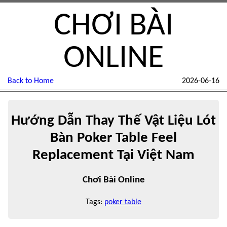
CHƠI BÀI
ONLINE
Back to Home
2026-06-16
Hướng Dẫn Thay Thế Vật Liệu Lót
Bàn Poker Table Feel
Replacement Tại Việt Nam
Chơi Bài Online
Tags:
poker table